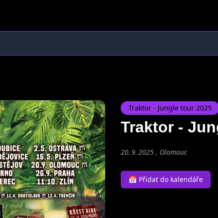
Traktor - Jungle tour 2025
Traktor - Ju
20. 9. 2025 , Olomouc
📅 Přidat do kalendáře