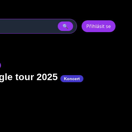
🔍
Přihlásit se
ngle tour 2025
Koncert