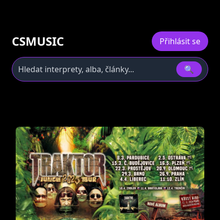
CSMUSIC
Přihlásit se
🔍