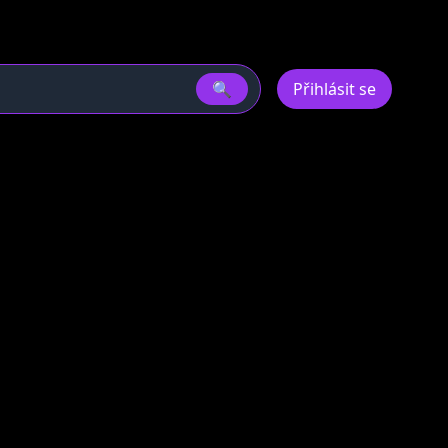
🔍
Přihlásit se