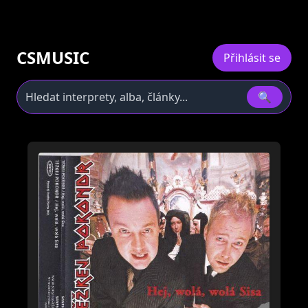
CSMUSIC
Přihlásit se
🔍