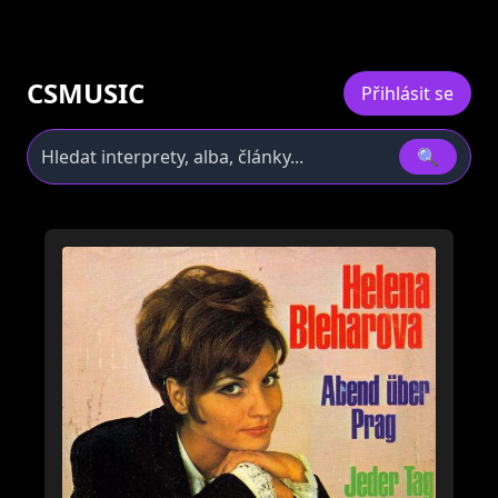
CSMUSIC
Přihlásit se
🔍