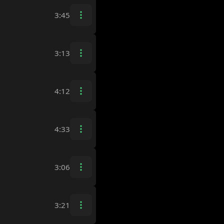
3:45
3:13
4:12
4:33
3:06
3:21