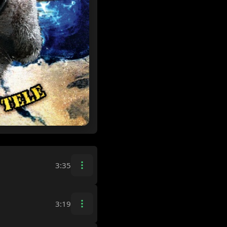
3:35
3:19