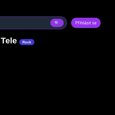
🔍
Přihlásit se
 Tele
Rock