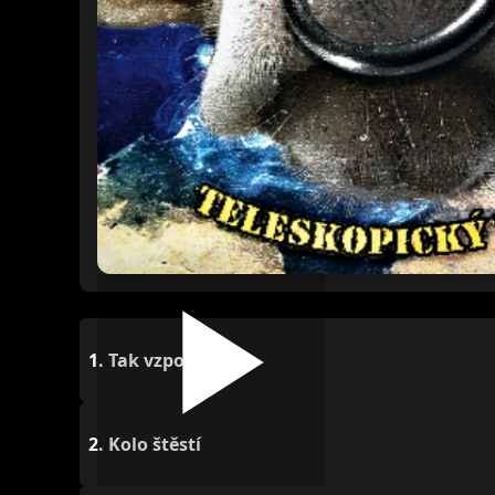
1.
Tak vzpomínej
2.
Kolo štěstí