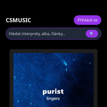
CSMUSIC
Přihlásit se
🔍