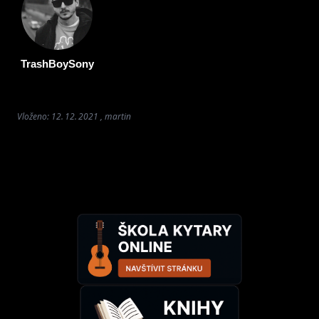
TrashBoySony
Vloženo: 12. 12. 2021 , martin