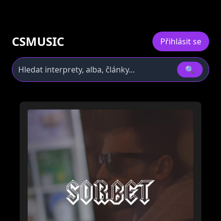
CSMUSIC
Přihlásit se
🔍