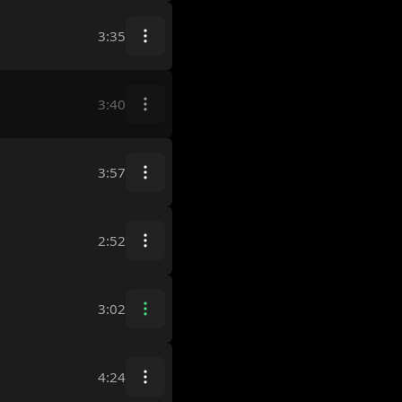
3:35
3:40
3:57
2:52
3:02
4:24