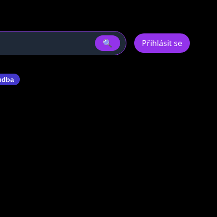
🔍
Přihlásit se
udba