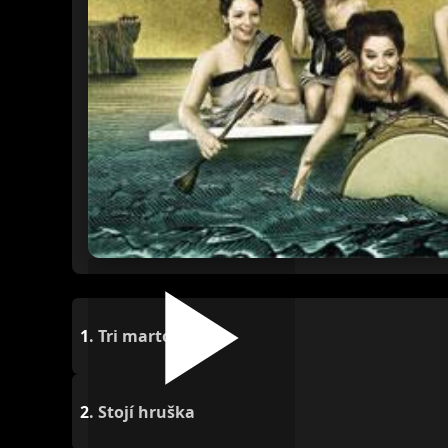
1.
Tri martolod
2.
Stojí hruška