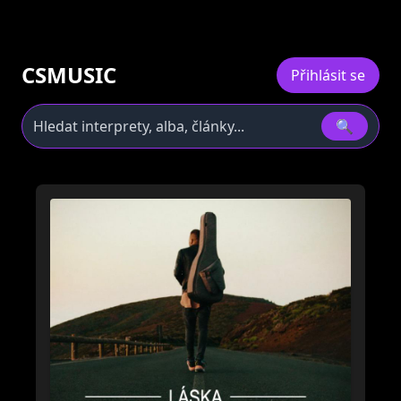
CSMUSIC
Přihlásit se
🔍