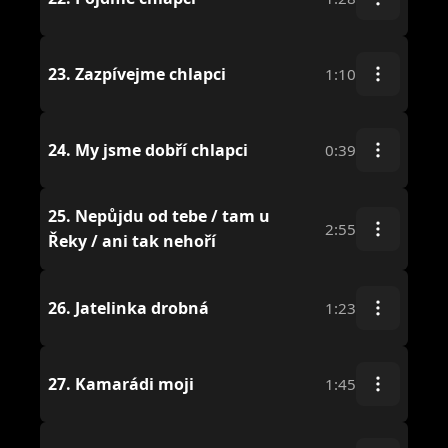
23.
Zazpívejme chlapci
1:10
24.
My jsme dobří chlapci
0:39
25.
Nepůjdu od tebe / tam u
2:55
Řeky / ani tak nehoří
26.
Jatelinka drobná
1:23
27.
Kamarádi moji
1:45