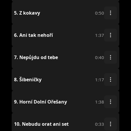
5.
Z kokavy
0:50
6.
Ani tak nehoří
1:37
7.
Nepůjdu od tebe
0:40
8.
Šibeničky
1:17
9.
Horní Dolní Ořešany
1:38
10.
Nebudu orat ani set
0:33