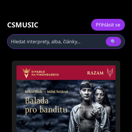
CSMUSIC
Přihlásit se
🔍