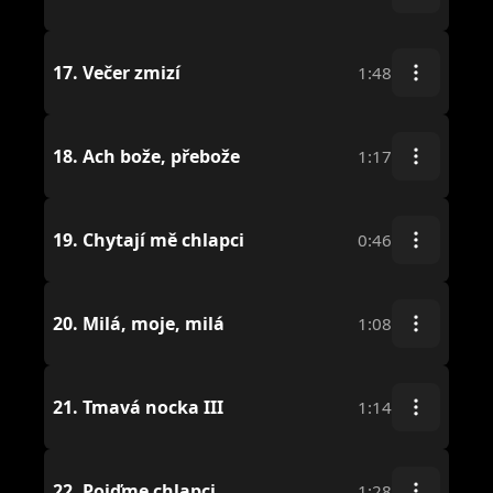
17.
Večer zmizí
1:48
18.
Ach bože, přebože
1:17
19.
Chytají mě chlapci
0:46
20.
Milá, moje, milá
1:08
21.
Tmavá nocka III
1:14
22.
Pojďme chlapci
1:28