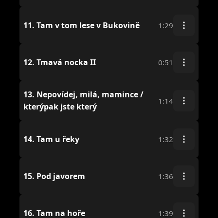
11.
Tam v tom lese v Bukovině
1:29
12.
Tmavá nocka II
0:51
13.
Nepovídej, milá, mamince /
1:14
kterýpak jste který
14.
Tam u řeky
1:32
15.
Pod javorem
1:36
16.
Tam na hoře
1:39