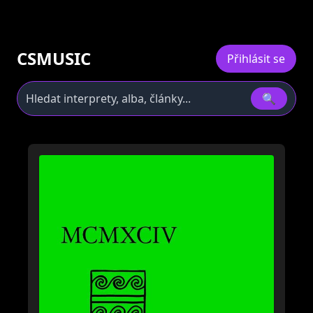
CSMUSIC
Přihlásit se
🔍