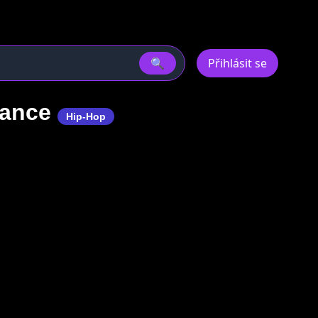
🔍
Přihlásit se
šance
Hip-Hop