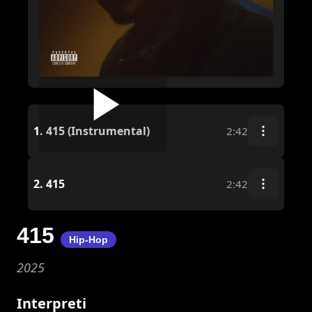
1.
415 (Instrumental)
2:42
2.
415
2:42
415
Hip-Hop
2025
Interpreti