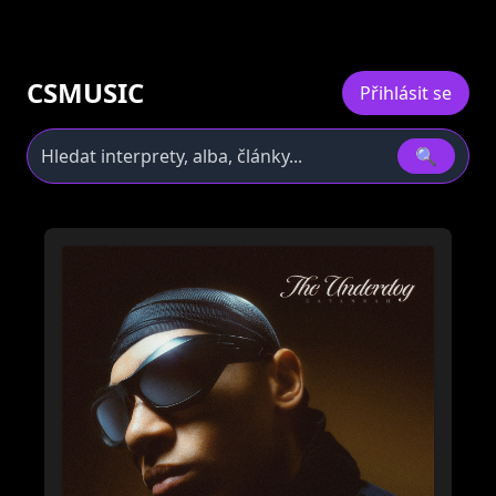
CSMUSIC
Přihlásit se
🔍