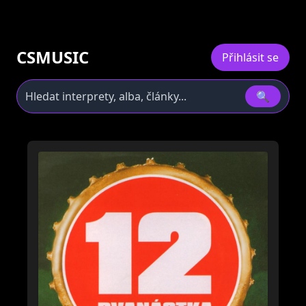
CSMUSIC
Přihlásit se
🔍