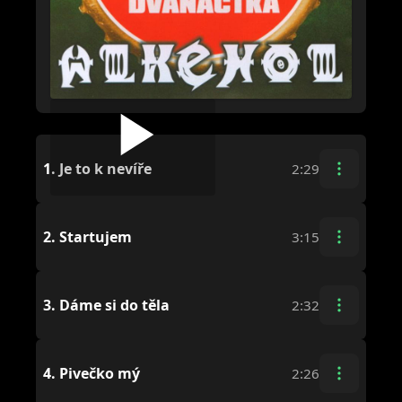
1.
Je to k nevíře
2:29
2.
Startujem
3:15
3.
Dáme si do těla
2:32
4.
Pivečko mý
2:26