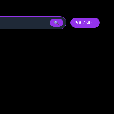
🔍
Přihlásit se