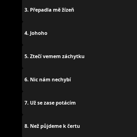
3.
Přepadla mě žízeň
4.
Johoho
5.
Ztečí vemem záchytku
6.
Nic nám nechybí
7.
Už se zase potácím
8.
Než půjdeme k čertu