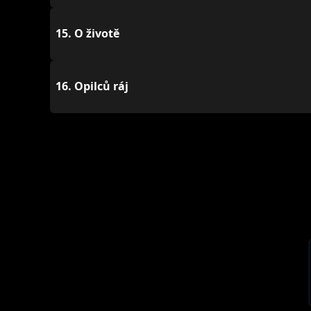
15.
O životě
16.
Opilců ráj