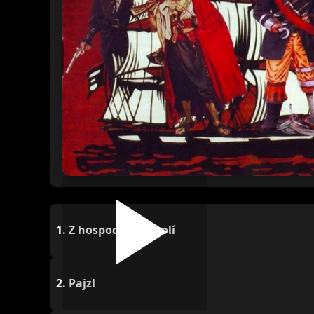
1.
Z hospodských polí
2.
Pajzl