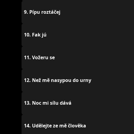
9.
Pípu roztáčej
10.
Fak jú
11.
Vožeru se
12.
Než mě nasypou do urny
13.
Noc mi sílu dává
14.
Udělejte ze mě člověka