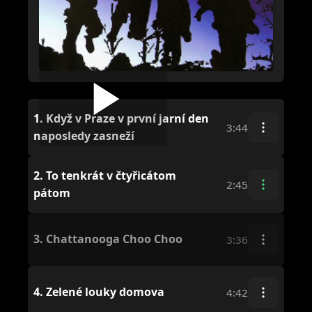
1.
Když v Praze v první jarní den
3:44
naposledy zasneží
2.
To tenkrát v čtyřicátom
2:45
pátom
3.
Chattanooga Choo Choo
3:36
4.
Zelené louky domova
4:42