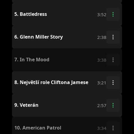
5.
Battledress
3:52
6.
Glenn Miller Story
2:38
7.
In The Mood
3:38
8.
Největší role Cliftona Jamese
3:21
9.
Veterán
2:57
10.
American Patrol
3:34