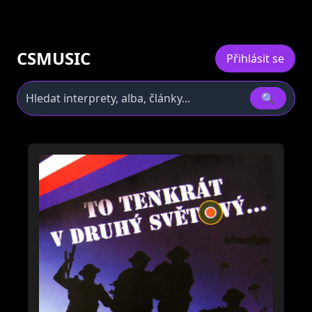
CSMUSIC
Přihlásit se
🔍