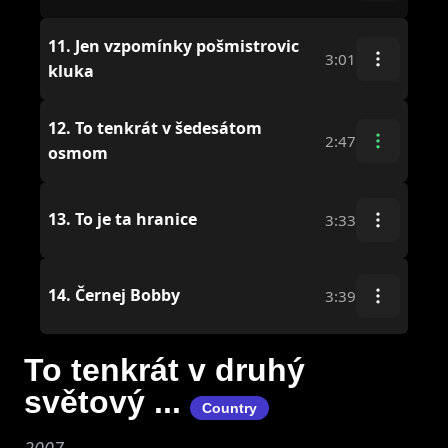
11.
Jen vzpomínky pošmistrovic
3:01
kluka
12.
To tenkrát v šedesátom
2:47
osmom
13.
To je ta hranice
3:33
14.
Černej Bobby
3:39
To tenkrát v druhý
světový ...
Country
2007