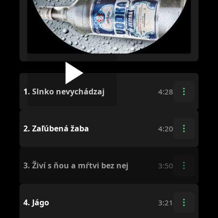
1.
Slnko nevychádzaj
4:28
2.
Zaľúbená žaba
4:20
3.
Živí s ňou a mŕtvi bez nej
3:50
4.
Jágo
3:21