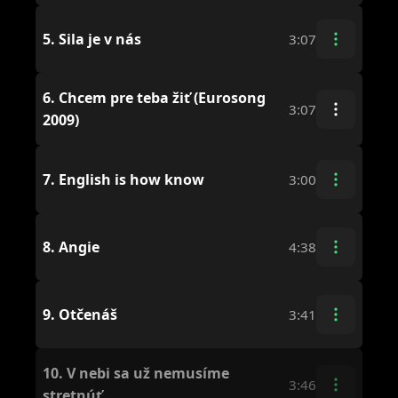
5.
Sila je v nás
3:07
6.
Chcem pre teba žiť (Eurosong
3:07
2009)
7.
English is how know
3:00
8.
Angie
4:38
9.
Otčenáš
3:41
10.
V nebi sa už nemusíme
3:46
stretnúť