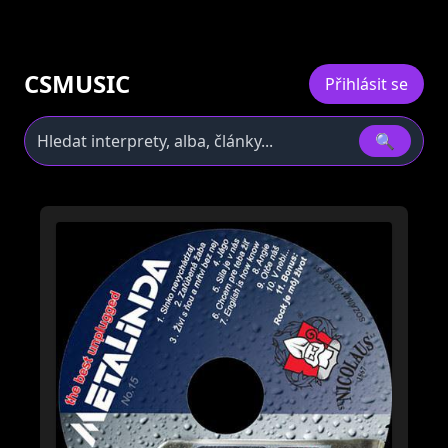
CSMUSIC
Přihlásit se
🔍