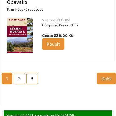
Opavsko
Kam v České republice
VIERA VEČEŘOVÁ
Computer Press, 2007
Cena: 229.00 Kč
Koupit
1
2
3
Další
Prosíme o Váš like pro náš portál CSMUSIC