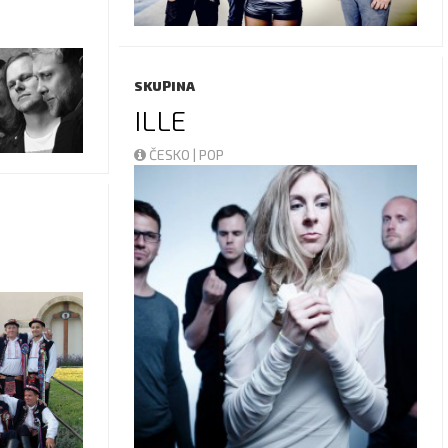
SKUPINA
ILLE
ČESKO | POP