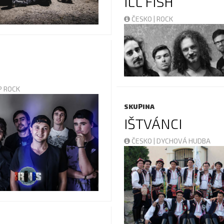
ILL FISH
ČESKO | ROCK
OP ROCK
SKUPINA
IŠTVÁNCI
ČESKO | DYCHOVÁ HUDBA