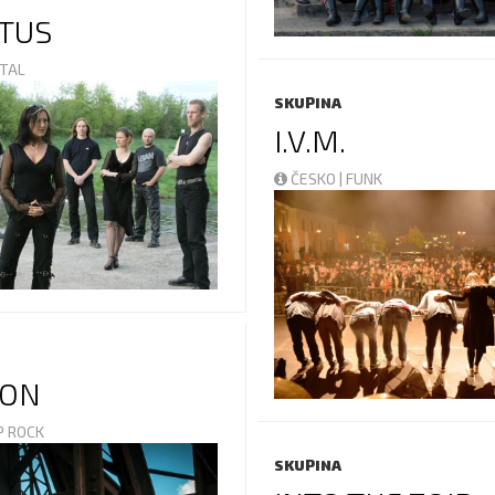
ITUS
ETAL
SKUPINA
I.V.M.
ČESKO | FUNK
ION
OP ROCK
SKUPINA