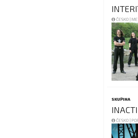
INTER
ČESKO | M
SKUPINA
INACT
ČESKO | P