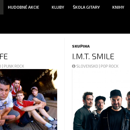
HUDOBNÉ AKCIE
KLUBY
ŠKOLA GITARY
KNIHY
SKUPINA
FE
I.M.T. SMILE
 | PUNK ROCK
SLOVENSKO | POP ROCK