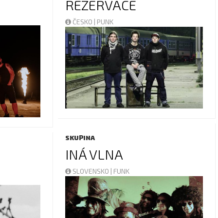
REZERVACE
ČESKO | PUNK
SKUPINA
INÁ VLNA
SLOVENSKO | FUNK