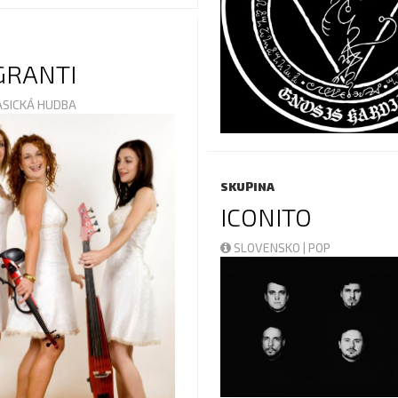
GRANTI
LASICKÁ HUDBA
SKUPINA
ICONITO
SLOVENSKO | POP