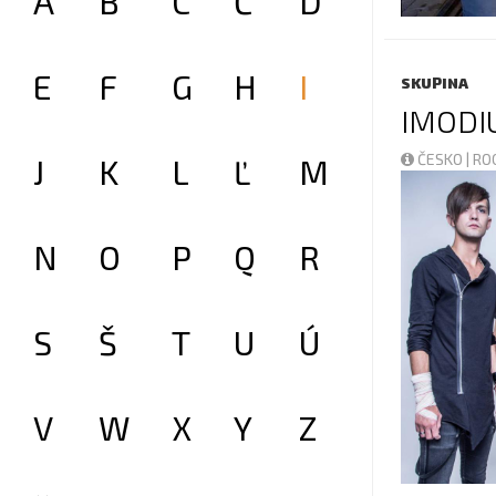
A
B
C
Č
D
E
F
G
H
I
SKUPINA
IMODI
ČESKO | R
J
K
L
Ľ
M
N
O
P
Q
R
S
Š
T
U
Ú
V
W
X
Y
Z