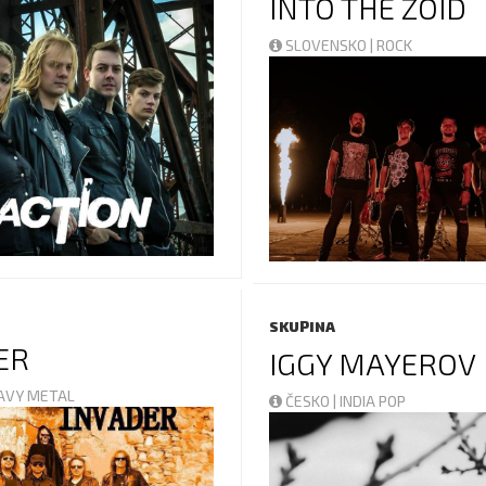
INTO THE ZOID
SLOVENSKO | ROCK
SKUPINA
ER
IGGY MAYEROV
EAVY METAL
ČESKO | INDIA POP