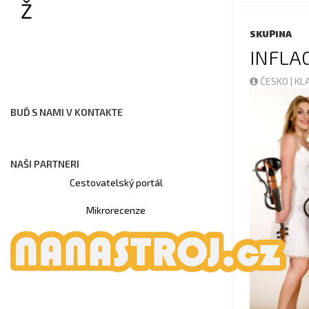
Ž
SKUPINA
INFLA
ČESKO | K
BUĎ S NAMI V KONTAKTE
NAŠI PARTNERI
Cestovatelský portál
Mikrorecenze