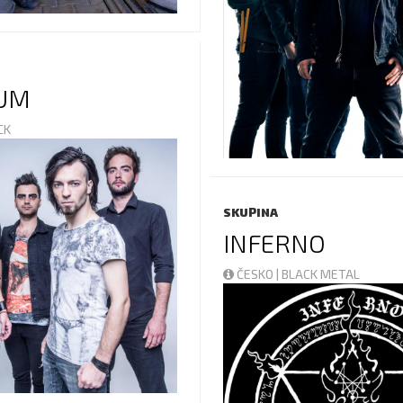
UM
OCK
SKUPINA
INFERNO
ČESKO | BLACK METAL