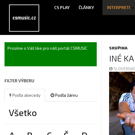
CS PLAY
ČLÁNKY
INTERPRETI
Prosíme o Váš like pro náš portál CSMUSIC
SKUPINA
INÉ KA
SLOVENSKO
FILTER VÝBERU
Podľa abecedy
Podľa žánru
Všetko