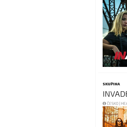
SKUPINA
INVAD
ČESKO | H