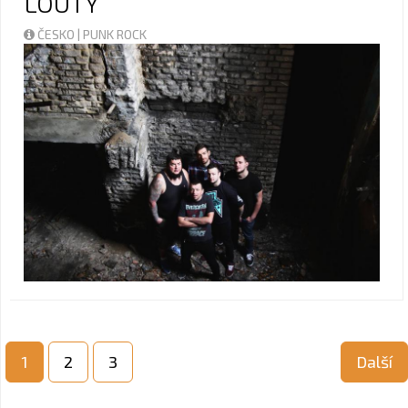
LOUTY
ČESKO | PUNK ROCK
1
2
3
Další