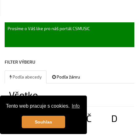
Prosíme o Váš like pro náš portál CSMUSIC
FILTER VÝBERU
Podľa abecedy
Podľa žánru
Všetko
Tento web pracuje s cookies.
Info
A
B
C
Č
D
Souhlas