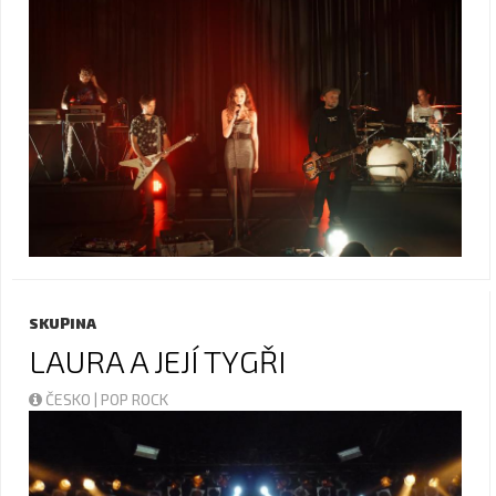
SKUPINA
LAURA A JEJÍ TYGŘI
ČESKO | POP ROCK