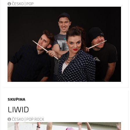
ČESKO | POP
SKUPINA
LIWID
ČESKO | POP ROCK