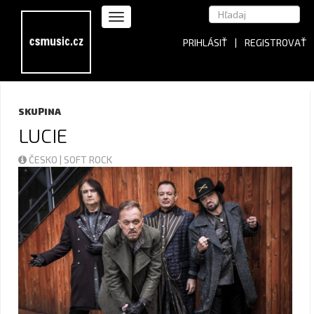
PRIHLÁSIŤ
|
REGISTROVAŤ
SKUPINA
LUCIE
ČESKO | SOFT ROCK