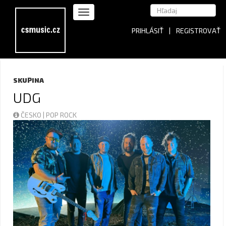
PRIHLÁSIŤ
|
REGISTROVAŤ
SKUPINA
UDG
ČESKO | POP ROCK