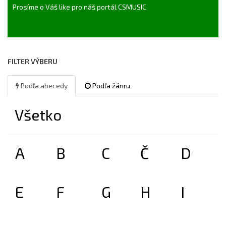
Prosíme o Váš like pro náš portál CSMUSIC
FILTER VÝBERU
Podľa abecedy
Podľa žánru
Všetko
A
B
C
Č
D
E
F
G
H
I