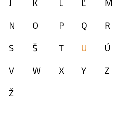
J
K
L
Ľ
M
N
O
P
Q
R
S
Š
T
U
Ú
V
W
X
Y
Z
Ž