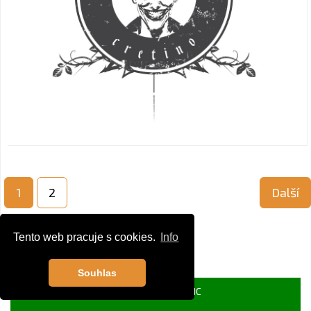
1
2
Další
Tento web pracuje s cookies.
Info
Souhlas
Prosíme o Váš like pro náš portál CSMUSIC