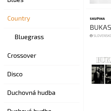
Country
SKUPINA
BUKAS
Bluegrass
SLOVENSKO
Crossover
Disco
Duchovná hudba
Dychová hudba