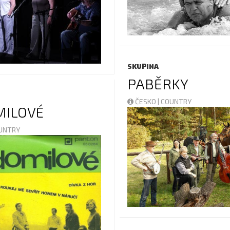
SKUPINA
PABĚRKY
ČESKO | COUNTRY
ILOVÉ
OUNTRY