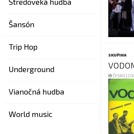
Stredoveká hudba
Šansón
Trip Hop
SKUPINA
VODOM
Underground
ČESKO | C
Vianočná hudba
World music