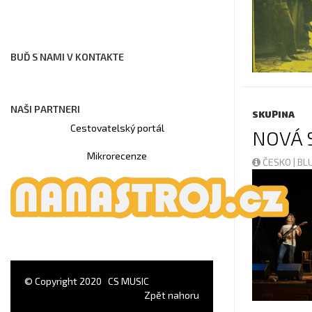
BUĎ S NAMI V KONTAKTE
NAŠI PARTNERI
SKUPINA
Cestovatelský portál
NOVÁ 
Mikrorecenze
ČESKO | B
© Copyright 2020
CS MUSIC
Zpět nahoru