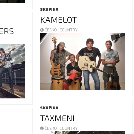
SKUPINA
KAMELOT
ERS
ČESKO | COUNTRY
SKUPINA
TAXMENI
ČESKO | COUNTRY