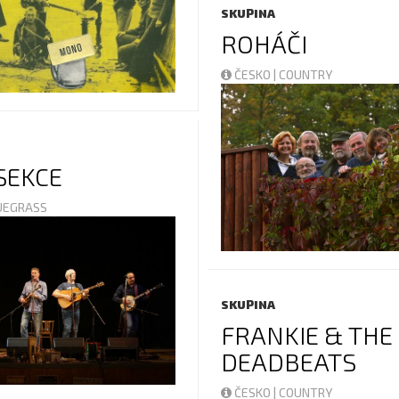
SKUPINA
ROHÁČI
ČESKO | COUNTRY
SEKCE
LUEGRASS
SKUPINA
FRANKIE & THE
DEADBEATS
ČESKO | COUNTRY