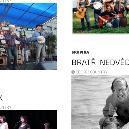
OUNTRY
SKUPINA
BRATŘI NEDVĚ
ČESKO | COUNTRY
K
OUNTRY