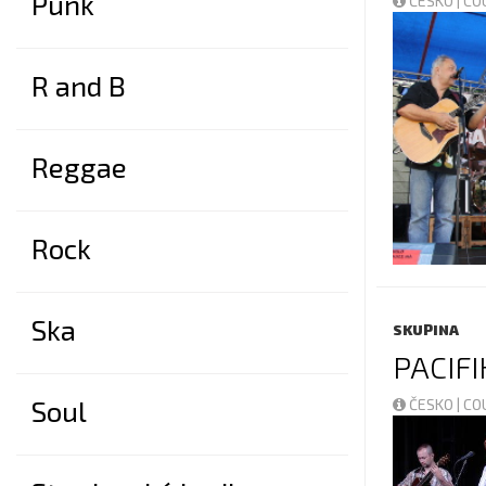
Punk
ČESKO | C
R and B
Reggae
Rock
Ska
SKUPINA
PACIFI
Soul
ČESKO | C