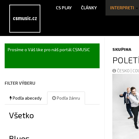
CS PLAY
ČLÁNKY
INTERPRETI
Prosíme o Váš like pro náš portál CSMUSIC
SKUPINA
POLET
ČESKO | C
FILTER VÝBERU
Podľa abecedy
Podľa žánru
Všetko
Blues