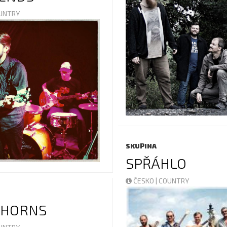
OUNTRY
SKUPINA
SPŘÁHLO
ČESKO | COUNTRY
NHORNS