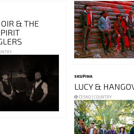
NOIR & THE
PIRIT
GLERS
OUNTRY
SKUPINA
LUCY & HANGO
ČESKO | COUNTRY