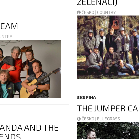
ZELENÁČI)
ČESKO | COUNTRY
TEAM
OUNTRY
SKUPINA
THE JUMPER CA
ČESKO | BLUEGRASS
FANDA AND THE
ENDS