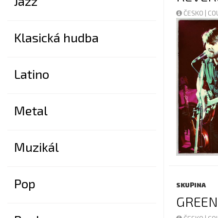
Jazz
ČESKO | C
Klasická hudba
Latino
Metal
Muzikál
Pop
SKUPINA
GREE