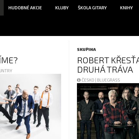
HUDOBNÉ AKCIE
KLUBY
ŠKOLA GITARY
KNIHY
SKUPINA
ÍME?
ROBERT KŘESŤ
DRUHÁ TRÁVA
OUNTRY
ČESKO | BLUEGRASS