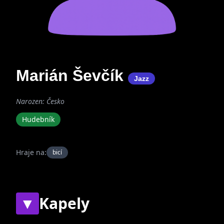
Marián Ševčík
Jazz
Narozen: Česko
Hudebník
Hraje na:
bicí
▼
Kapely