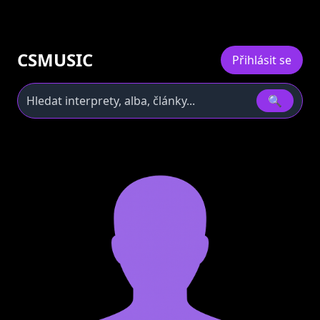
CSMUSIC
Přihlásit se
🔍