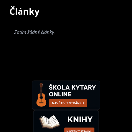
Současné
Bývalé
Články
Zatím žádné články.
Miroslav
Hloucal Quartet