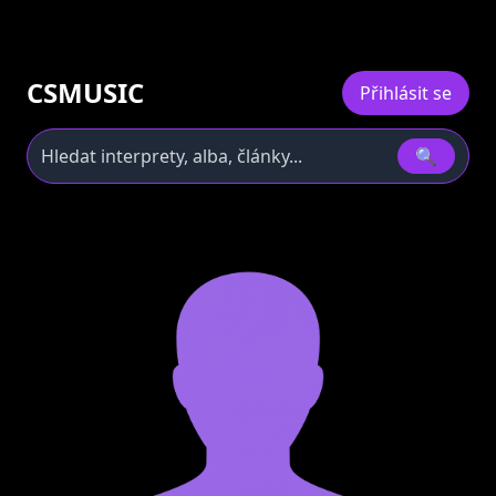
CSMUSIC
Přihlásit se
🔍