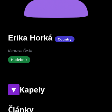
Erika Horká
Country
Narozen: Česko
Hudebník
▼
Kapely
Současné
Bývalé
Články