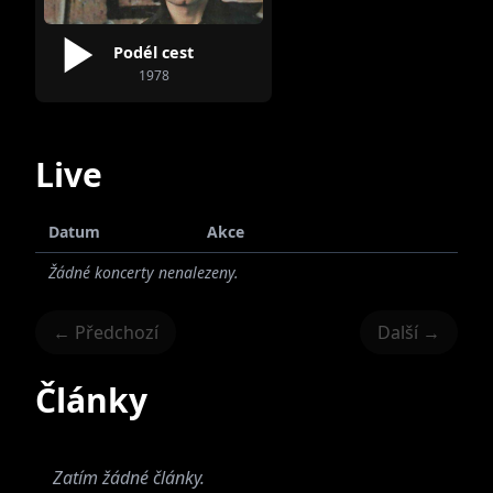
Podél cest
1978
Live
Datum
Akce
Žádné koncerty nenalezeny.
← Předchozí
Další →
Články
Zatím žádné články.