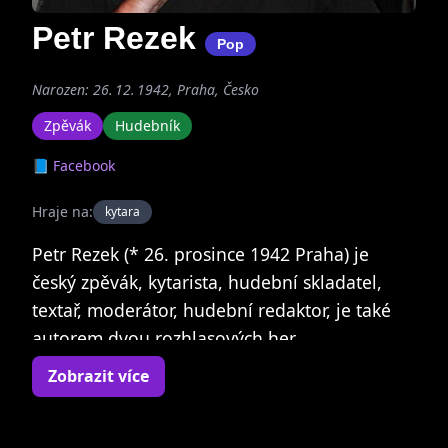
Petr Rezek
Pop
Narozen: 26. 12. 1942, Praha, Česko
Zpěvák
Hudebník
📘 Facebook
Hraje na:
kytara
Petr Rezek (* 26. prosince 1942 Praha) je
český zpěvák, kytarista, hudební skladatel,
textař, moderátor, hudební redaktor, je také
autorem dvou rozhlasových her.
Zobrazit více
Absolvent strojnické průmyslovky získal své
hudební vzdělání na lidové škole umění a