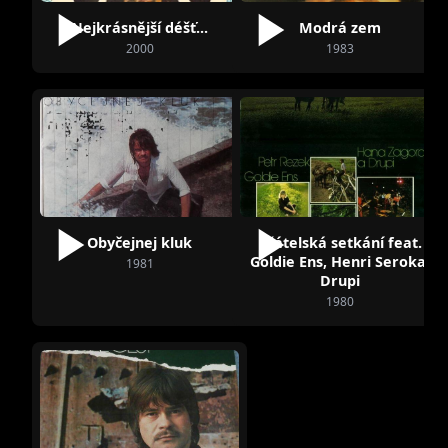
Nejkrásnější déšť...
Modrá zem
2000
1983
Obyčejnej kluk
Přátelská setkání feat.
Goldie Ens, Henri Seroka,
1981
Drupi
1980