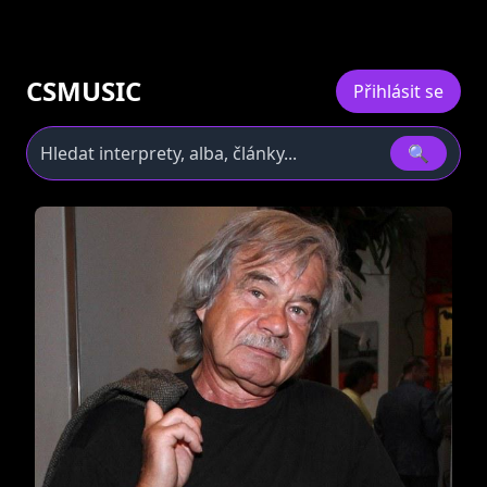
CSMUSIC
Přihlásit se
🔍