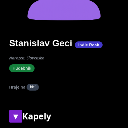
Stanislav Geci
Indie Rock
Narozen: Slovensko
Hudebník
Hraje na:
bicí
▼
Kapely