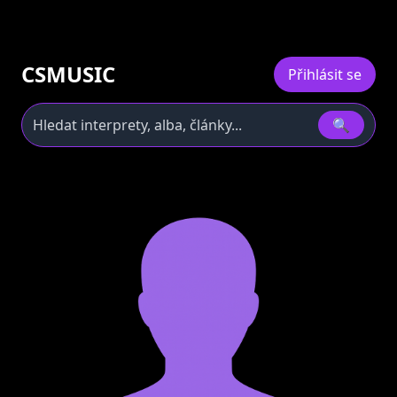
CSMUSIC
Přihlásit se
🔍