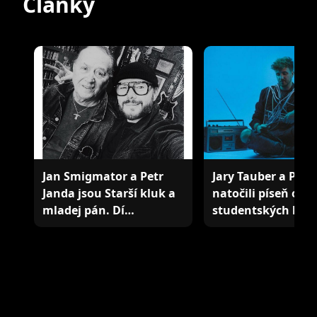
Články
Jan Smigmator a Petr
Jary Tauber a Petr
Janda jsou Starší kluk a
natočili píseň o
mladej pán. Dí…
studentských léte