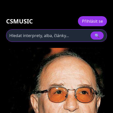
CSMUSIC
Přihlásit se
🔍