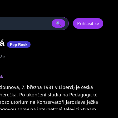
🔍
Přihlásit se
vá
Pop Rock
sko
ok
lounová, 7. března 1981 v Liberci) je česká
 herečka. Po ukončení studia na Pedagogické
a absolutorium na Konzervatoři Jaroslava Ježka
tingovou show na internetové televizi Stream.
Ošklivka Katka, objevila se také v seriálu