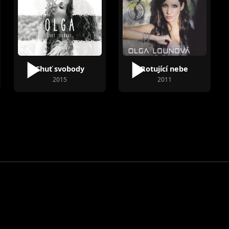
Chuť svobody
Rotující nebe
2015
2011