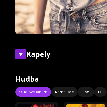
▼
Kapely
Současné
Bývalé
Hudba
Zatím nebyly
přiřazeny žádné
Studiové album
Kompilace
Singl
EP
skupiny.