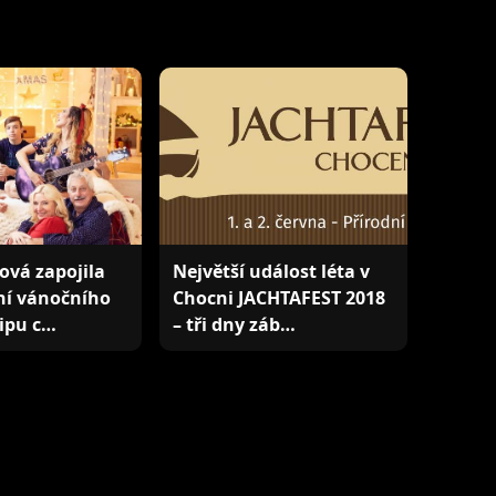
ová zapojila
Největší událost léta v
ní vánočního
Chocni JACHTAFEST 2018
lipu c…
– tři dny záb…