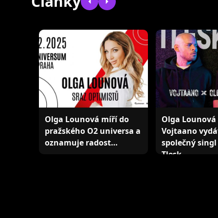
Články
Olga Lounová míří do
Olga Lounová
pražského O2 universa a
Vojtaano vydá
oznamuje radost…
společný singl 
Tlesk…