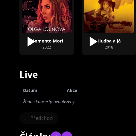
Memento Mori
Hudba a já
2022
2018
Live
Datum
Akce
Žádné koncerty nenalezeny.
← Předchozí