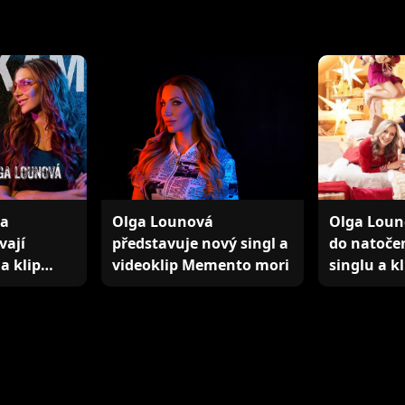
 a
Olga Lounová
Olga Loun
vají
představuje nový singl a
do natoče
a klip
videoklip Memento mori
singlu a k