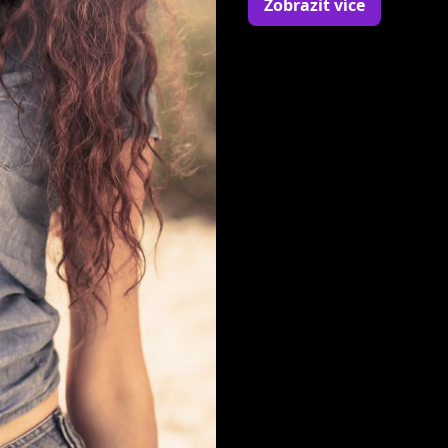
Zobrazit více
Vyprávěj. Aktivně se úča
nadačním fondem Fénix