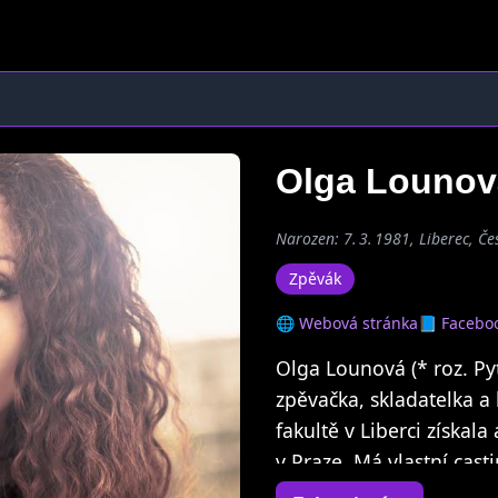
Olga Louno
Narozen: 7. 3. 1981, Liberec, Če
Zpěvák
🌐 Webová stránka
📘 Facebo
Olga Lounová (* roz. Pyt
zpěvačka, skladatelka a
fakultě v Liberci získal
v Praze. Má vlastní cas
Hrála Patricii v seriálu 