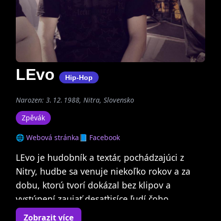
LEvo
Hip-Hop
Narozen: 3. 12. 1988, Nitra, Slovensko
Zpěvák
🌐 Webová stránka
📘 Facebook
LEvo je hudobník a textár, pochádzajúci z
Nitry, hudbe sa venuje niekoľko rokov a za
dobu, ktorú tvorí dokázal bez klipov a
vystúpení zaujať desaťtisíce ľudí čoho
obrazom sú aj niekoľko miliónové zhliadnutia
Zobrazit více