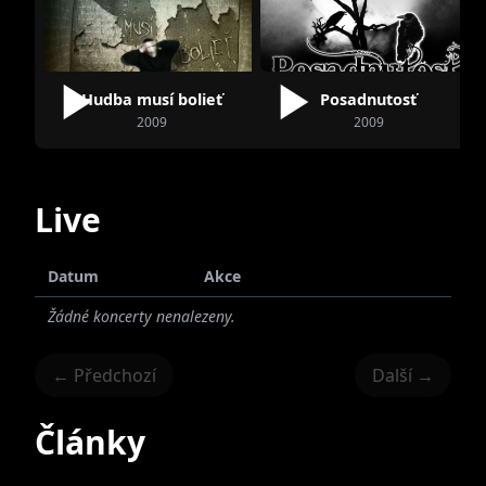
Hudba musí bolieť
Posadnutosť
2009
2009
Live
Datum
Akce
Žádné koncerty nenalezeny.
← Předchozí
Další →
Články