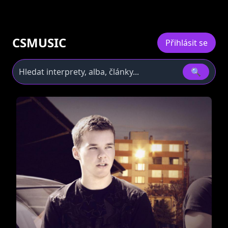
CSMUSIC
Přihlásit se
🔍