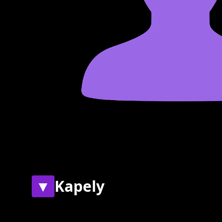
▼
Kapely
Současné
Bývalé