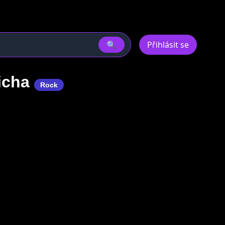
🔍
Přihlásit se
licha
Rock