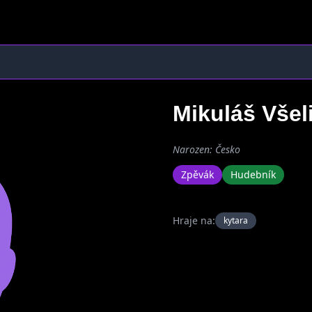
Mikuláš Vše
Narozen: Česko
Zpěvák
Hudebník
Hraje na:
kytara