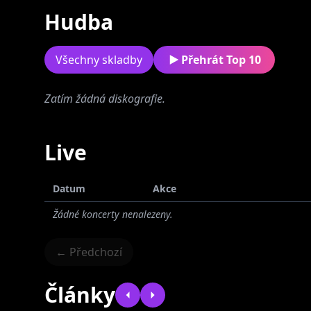
Hudba
Všechny skladby
Přehrát Top 10
Zatím žádná diskografie.
Na hraní
Live
Datum
Akce
Žádné koncerty nenalezeny.
← Předchozí
Články