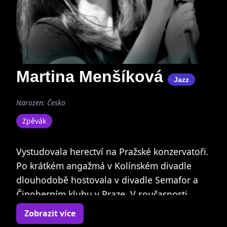
Martina Menšíková
Jazz
Narozen: Česko
Zpěvák
Vystudovala herectví na Pražské konzervatoři.
Po krátkém angažmá v Kolínském divadle
dlouhodobě hostovala v divadle Semafor a
Činoherním klubu v Praze. V současnosti
hraje v Divadle na Jezerce.
Zobrazit více
Hrála v TV filmu Nesmluvená setkání (hl.ž.