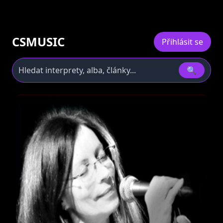
CSMUSIC
Přihlásit se
🔍