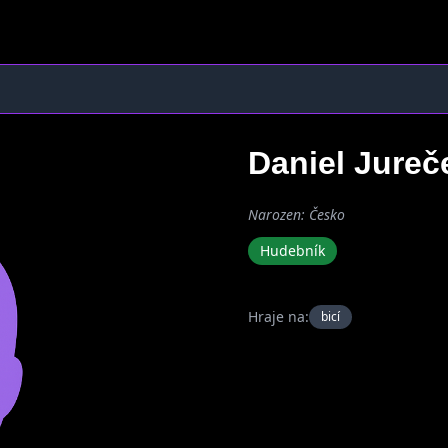
Daniel Jure
Narozen: Česko
Hudebník
Hraje na:
bicí