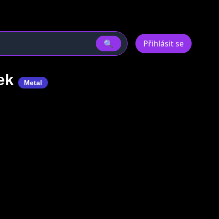
🔍
Přihlásit se
ček
Metal