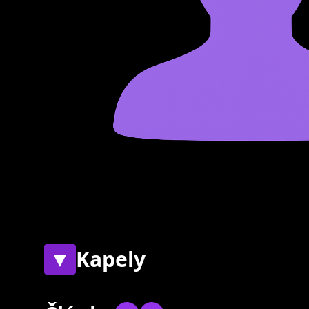
▼
Kapely
Současné
Bývalé