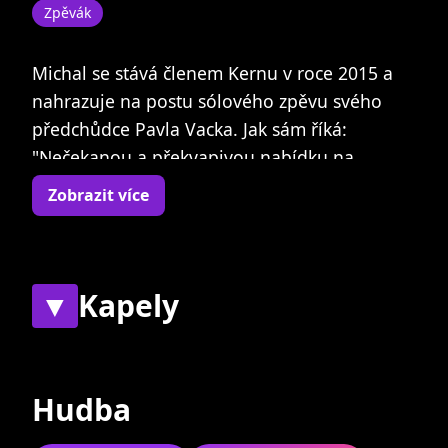
Zpěvák
Michal se stává členem Kernu v roce 2015 a
nahrazuje na postu sólového zpěvu svého
předchůdce Pavla Vacka. Jak sám říká:
"Nečekanou a překvapivou nabídku na
účinkování v Kernu jsem nějaký čas zvažoval,
Zobrazit více
ale taková nabídka se prostě neodmítá. Je to
sice velká výzva, ale zároveň možnost
posunout se někam dál a zkusit něco jiného."
Je bývalým členem kapel BezKofeinu a Regon,
▼
Kapely
v sestavě Regonu se objevuje i v současnosti
při občasných vystoupeních této kapely.
Současné
Bývalé
Jako host působil krátký čas i za mikrofonem v
Hudba
projektu Pavitram Robiho Křupky. Dále je
členem regionálního volného sdružení