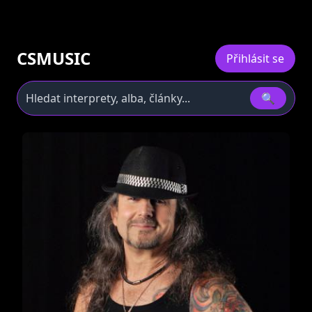
CSMUSIC
Přihlásit se
🔍