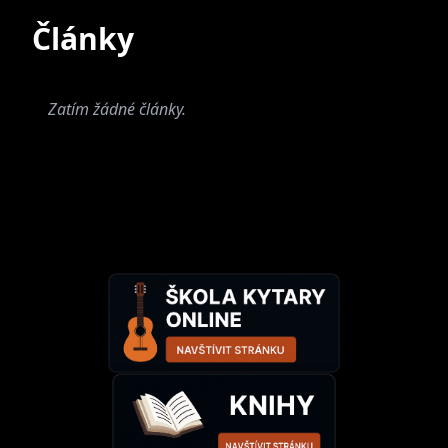
Současné
Bývalé
Články
Zatím žádné články.
Divoký Sny MF