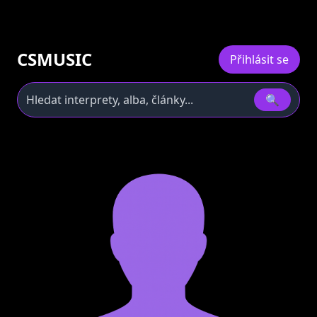
CSMUSIC
Přihlásit se
🔍