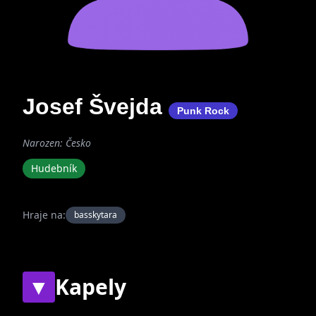
Josef Švejda
Punk Rock
Narozen: Česko
Hudebník
Hraje na:
basskytara
▼
Kapely