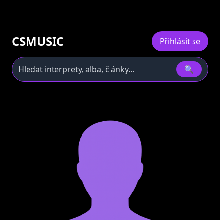
CSMUSIC
Přihlásit se
🔍