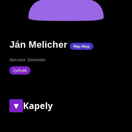
Ján Melicher
Hip-Hop
Narozen: Slovensko
Zpěvák
▼
Kapely
Současné
Bývalé