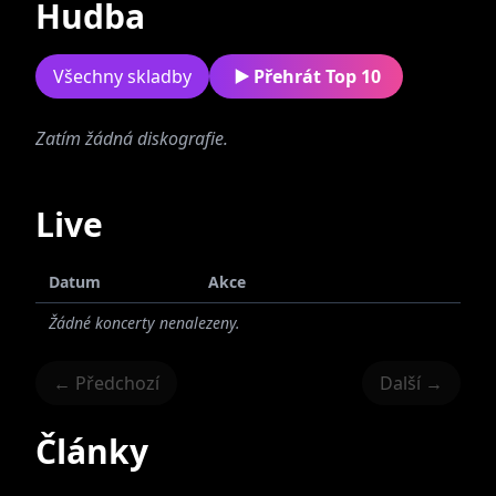
Hudba
Všechny skladby
Přehrát Top 10
Zatím žádná diskografie.
RZB
Live
Datum
Akce
Žádné koncerty nenalezeny.
← Předchozí
Další →
Články