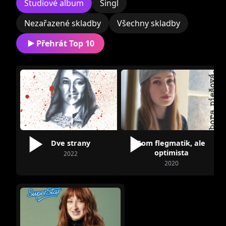
školy pracovala jako obsluha v pizzerii a jako
Studiové album
Singl
prodavačka v prodejně s hrnečky. Po maturitě
Nezařazené skladby
Všechny skladby
se zaměstnala ve firmě Slovaktual v Prievidzi
Přehrát Top 10
jako svářečka plastových oken.
Před účastí v SuperStar získala značný úspěch
v různých regionálních pěveckých soutěžích.
V roce 2017 se stala laureátkou soutěže My
Popstar Talentmania[7] a získala možnost
Dve strany
Som flegmatik, ale
nahrát promo CD v nahrávacím studiu.
optimista
2022
2020
V témže roce se zúčastnila soutěže Novácký
talent, kde získala první místo ve Zlatém
pásmu, a soutěže Kremnické laso, kde se
umístila znovu první v kategorii sólo zpěv a