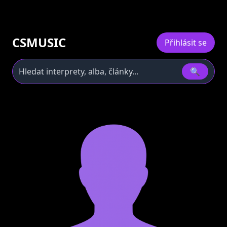
CSMUSIC
Přihlásit se
🔍