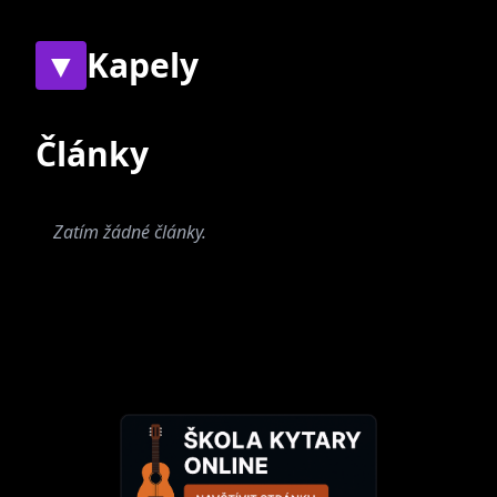
▼
Kapely
Současné
Bývalé
Články
Zatím žádné články.
Klekni