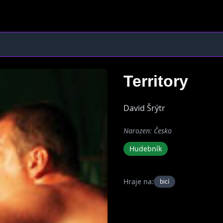
Territory
David Šrýtr
Narozen: Česko
Hudebník
Hraje na:
bicí