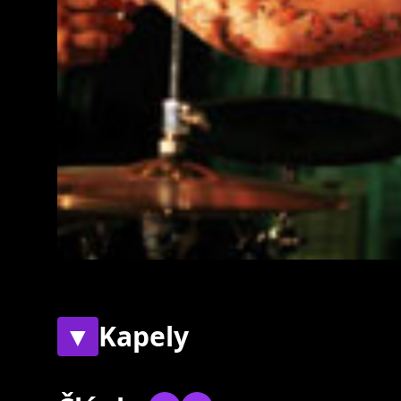
▼
Kapely
Současné
Bývalé