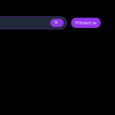
🔍
Přihlásit se