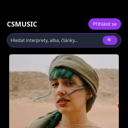
CSMUSIC
Přihlásit se
🔍