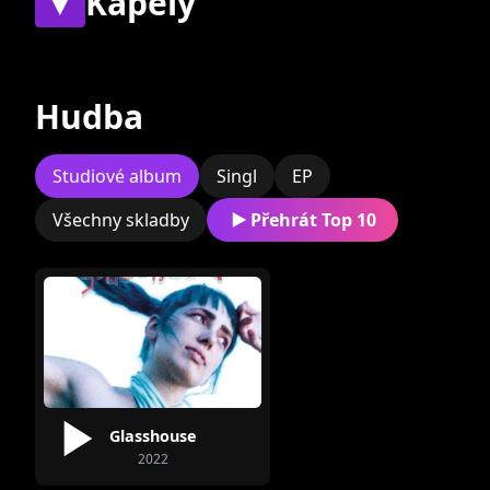
▼
Kapely
Současné
Bývalé
Hudba
Zatím nebyly přiřazeny
žádné skupiny.
Studiové album
Singl
EP
Všechny skladby
Přehrát Top 10
Glasshouse
2022