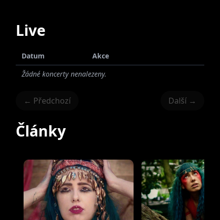
Live
Datum
Akce
Žádné koncerty nenalezeny.
← Předchozí
Další →
Články