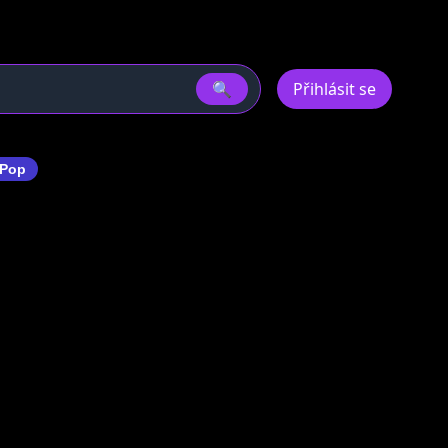
🔍
Přihlásit se
Pop