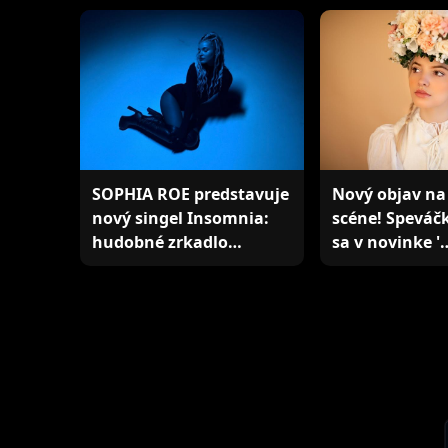
SOPHIA ROE predstavuje
Nový objav na
nový singel Insomnia:
scéne! Speváč
hudobné zrkadlo…
sa v novinke '