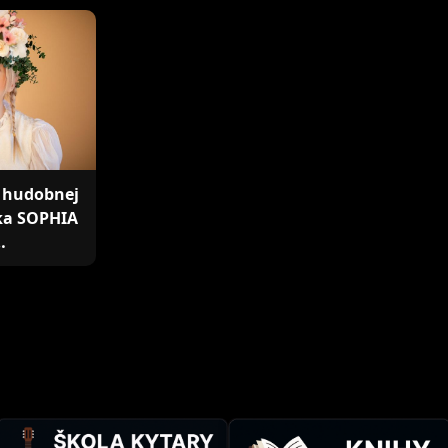
 hudobnej
ka SOPHIA
…