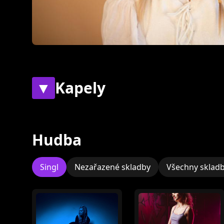
▼
Kapely
Současné
Bývalé
Hudba
Zatím nebyly
přiřazeny žádné
Singl
Nezařazené skladby
Všechny sklad
skupiny.