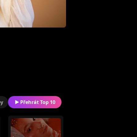
by
Přehrát Top 10