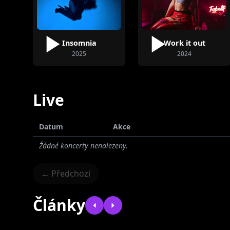
Insomnia
Work it out
2025
2024
Live
Datum
Akce
Žádné koncerty nenalezeny.
← Předchozí
Články