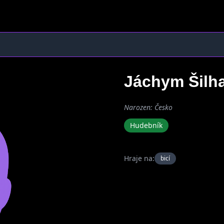
Jáchym Šilh
Narozen: Česko
Hudebník
Hraje na:
bicí