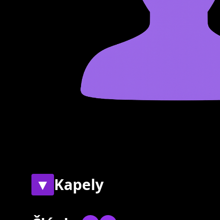
▼
Kapely
Současné
Bývalé