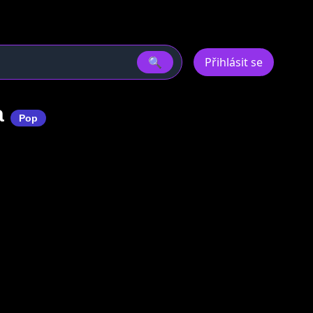
🔍
Přihlásit se
a
Pop