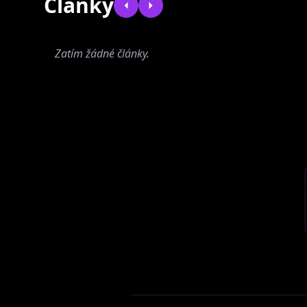
Články
Zatím žádné články.
Propadleek