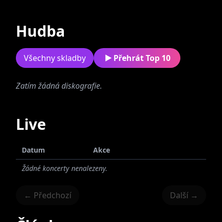
Současné
Bývalé
Hudba
Všechny skladby
Přehrát Top 10
Zatím žádná diskografie.
Noire Volters
Live
Datum
Akce
Žádné koncerty nenalezeny.
← Předchozí
Další →