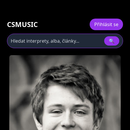
CSMUSIC
Přihlásit se
🔍