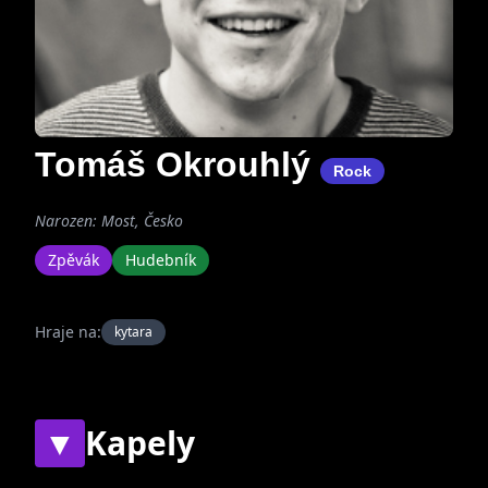
Tomáš Okrouhlý
Rock
Narozen: Most, Česko
Zpěvák
Hudebník
Hraje na:
kytara
▼
Kapely