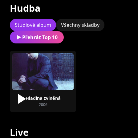
Hudba
Studiové album
Všechny skladby
Přehrát Top 10
4TET
Hladina zvlněná
2006
Live