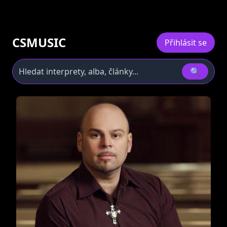
CSMUSIC
Přihlásit se
🔍