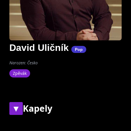
David Uličník
Pop
Narozen: Česko
Zpěvák
▼
Kapely
Současné
Bývalé