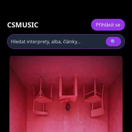
CSMUSIC
Přihlásit se
🔍