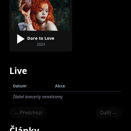
Dare to Love
2023
Live
Datum
Akce
Žádné koncerty nenalezeny.
← Předchozí
Další →
Články