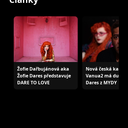
Žofie Dařbujánová aka
Nová česká kapel
Žofie Dares představuje
Vanua2 má duet s 
DARE TO LOVE
Dares z MYDY