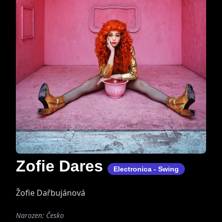
Zofie Dares
Electronica - Swing
Žofie Dařbujánová
Narozen: Česko