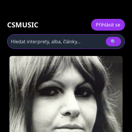
CSMUSIC
Přihlásit se
🔍