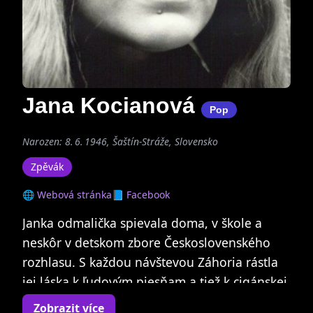
Jana Kocianová
Pop
Narozen: 8. 6. 1946, Šaštín-Stráže, Slovensko
Zpěvák
🌐 Webová stránka
📘 Facebook
Janka odmalička spievala doma, v škole a
neskôr v detskom zbore Československého
rozhlasu. S každou návštevou Záhoria rástla
jej láska k ľudovým piesňam a tiež k cigánskej
hudbe, ktorú mohla autenticky vnímať na
Zobrazit více