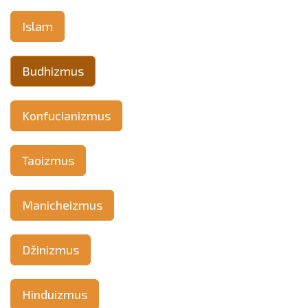
Islam
Budhizmus
Konfucianizmus
Taoizmus
Manicheizmus
Džinizmus
Hinduizmus