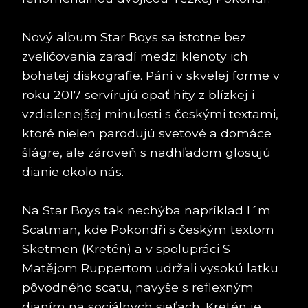
Nový album Star Boys sa istotne bez
zveličovania zaradí medzi klenoty ich
bohatej diskografie. Páni v skvelej forme v
roku 2017 servírujú opäť hity z blízkej i
vzdialenejšej minulosti s českými textami,
ktoré nielen parodujú svetové a domáce
šlágre, ale zároveň s nadhľadom glosujú
dianie okolo nás.
Na Star Boys tak nechýba napríklad I´m
Scatman, kde Pokondři s českým textom
Sketmen (Kretén) a v spolupráci S
Matějom Ruppertom udržali vysokú latku
pôvodného scatu, navyše s reflexným
dianím na sociálnych sieťach. Kretén je