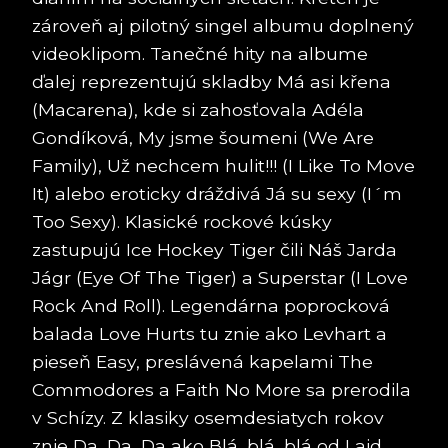
zároveň aj pilotný singel albumu doplnený
videoklipom. Tanečné hity na albume
ďalej reprezentujú skladby Má asi křena
(Macarena), kde si zahosťovala Adéla
Gondíková, My jsme šoumeni (We Are
Family), Už nechcem hulit!!! (I Like To Move
It) alebo eroticky dráždivá Já su sexy (I´m
Too Sexy). Klasické rockové kúsky
zastupujú Ice Hockey Tiger čili Náš Jarda
Jágr (Eye Of The Tiger) a Superstar (I Love
Rock And Roll). Legendárna poprocková
balada Love Hurts tu znie ako Levhart a
pieseň Easy, preslávená kapelami The
Commodores a Faith No More sa prerodila
v Schízy. Z klasiky osemdesiatych rokov
znie Da, Da, Da ako Blá, blá, blá od Laid