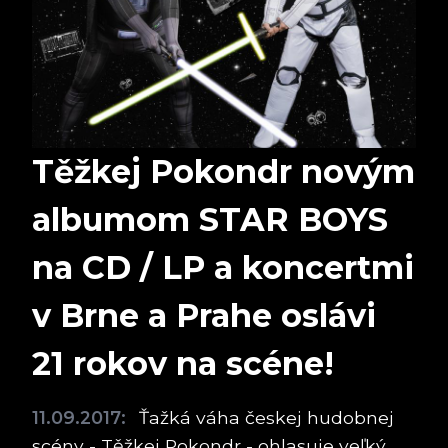
Těžkej Pokondr novým
albumom STAR BOYS
na CD / LP a koncertmi
v Brne a Prahe oslávi
21 rokov na scéne!
11.09.2017:
Ťažká váha českej hudobnej
scény - Těžkej Pokondr - ohlasuje veľký