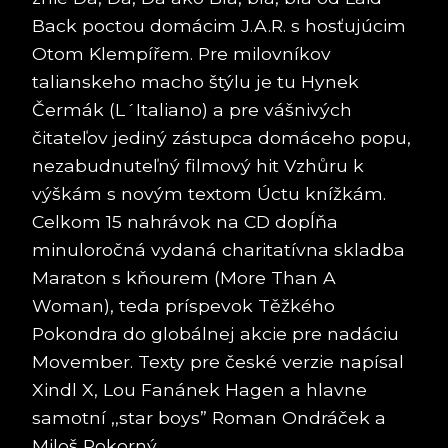
Back poctou domácim J.A.R. s hosťujúcim
Otom Klempířem. Pre milovníkov
talianskeho macho štýlu je tu Hynek
Čermák (L´Italiano) a pre vášnivých
čitateľov jediný zástupca domáceho popu,
nezabudnuteľný filmový hit Vzhůru k
výškám s novým textom Úctu knížkám.
Celkom 15 nahrávok na CD dopĺňa
minuloročná vydaná charitatívna skladba
Maraton s kňourem (More Than A
Woman), teda príspevok Těžkého
Pokondra do globálnej akcie pre nadáciu
Movember. Texty pre české verzie napísal
Xindl X, Lou Fanánek Hagen a hlavne
samotní ,,star boys” Roman Ondráček a
Miloš Pokorný.