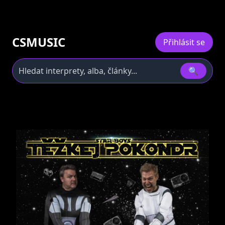
CSMUSIC
Přihlásit se
🔍