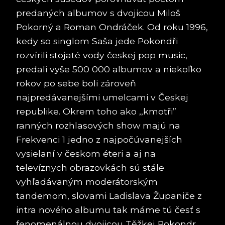
predaných albumov s dvojicou Miloš
Pokorný a Roman Ondráček. Od roku 1996,
kedy so singlom Saša jede Pokondři
rozvírili stojaté vody českej pop music,
predali vyše 500 000 albumov a niekoľko
rokov po sebe boli zároveň
najpredávanejšími umelcami v Českej
republike. Okrem toho ako ,,kmotři”
ranných rozhlasových show majú na
Frekvenci 1 jedno z najpočúvanejších
vysielaní v českom éteri a aj na
televíznych obrazovkách sú stále
vyhľadávaným moderátorským
tandemom, slovami Ladislava Županiče z
intra nového albumu tak máme tú česť s
fenomenálnou dvojicou Těžkej Pokondr.