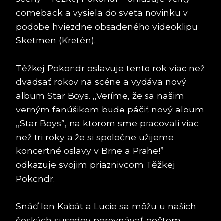
comeback a vysiela do sveta novinku v
podobe hviezdne obsadeného videoklipu
Sketmen (Kretén).
Těžkej Pokondr oslavuje tento rok viac než
dvadsať rokov na scéne a vydáva nový
album Star Boys. ,,Veríme, že sa našim
verným fanúšikom bude páčiť nový album
,,Star Boys”, na ktorom sme pracovali viac
než tri roky a že si spoločne užijeme
koncertné oslavy v Brne a Prahe!”
odkazuje svojim priaznivcom Těžkej
Pokondr.
Snáď len Kabát a Lucie sa môžu u našich
českých susedov porovnávať počtom