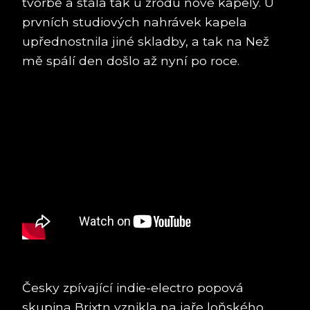
tvorbě a stála tak u zrodu nové kapely. U
prvních studiových nahrávek kapela
upřednostnila jiné skladby, a tak na Než
mě spálí den došlo až nyní po roce.
Česky zpívající indie-electro popová
skupina Brixtn vznikla na jaře loňského