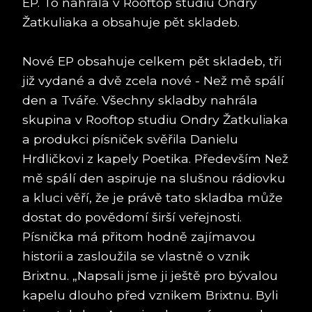
EP. To nahrála v Rooftop studiu Ondry
Žatkuliaka a obsahuje pět skladeb.
Nové EP obsahuje celkem pět skladeb, tři
již vydané a dvě zcela nové - Než mě spálí
den a Tváře. Všechny skladby nahrála
skupina v Rooftop studiu Ondry Žatkuliaka
a produkci písniček svěřila Danielu
Hrdličkovi z kapely Poetika. Především Než
mě spálí den aspiruje na slušnou rádiovku
a kluci věří, že je právě tato skladba může
dostat do povědomí širší veřejnosti.
Písnička má přitom hodně zajímavou
historii a zasloužila se vlastně o vznik
Brixtnu. „Napsali jsme ji ještě pro bývalou
kapelu dlouho před vznikem Brixtnu. Byli