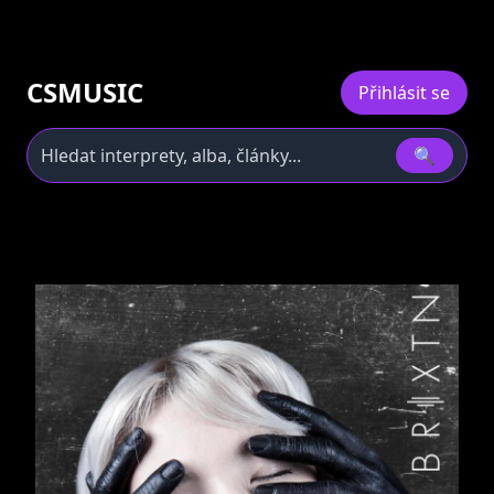
CSMUSIC
Přihlásit se
🔍