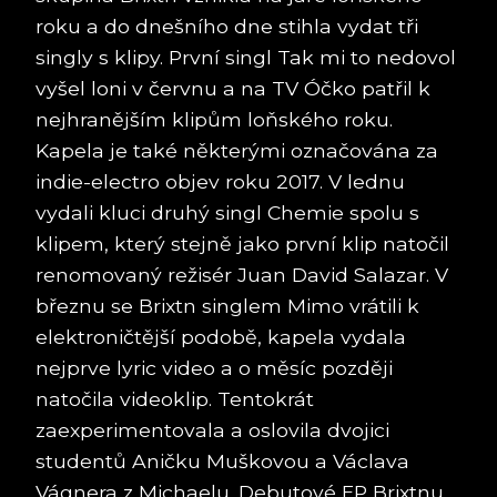
roku a do dnešního dne stihla vydat tři
singly s klipy. První singl Tak mi to nedovol
vyšel loni v červnu a na TV Óčko patřil k
nejhranějším klipům loňského roku.
Kapela je také některými označována za
indie-electro objev roku 2017. V lednu
vydali kluci druhý singl Chemie spolu s
klipem, který stejně jako první klip natočil
renomovaný režisér Juan David Salazar. V
březnu se Brixtn singlem Mimo vrátili k
elektroničtější podobě, kapela vydala
nejprve lyric video a o měsíc později
natočila videoklip. Tentokrát
zaexperimentovala a oslovila dvojici
studentů Aničku Muškovou a Václava
Vágnera z Michaelu. Debutové EP Brixtnu