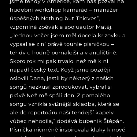
jsme tehdy v Americe, kam nás pozval na
hudební workshop kamarád – manažer
úspěšných Nothing but Thieves“,
vzpomíná zpěvák a spoluautor Matěj.
„Jednou večer jsem měl docela krizovku a
vypsal se z ní právě touhle písničkou –
tehdy o hodně pomalejší a v angličtině.
Skoro rok mi pak trvalo, než mě k ní
napadl český text. Když jsme později
oslovili Dana, jestli by některý z našich
songů nezkusil zprodukovat, vybral si
právě Než mě spálí den. Z pomalého
songu vznikla svižnější skladba, která se
ale do repertoáru naší tehdejší kapely
vůbec nehodila,“ dodává bubeník Štěpán.
Písnička nicméně inspirovala kluky k nové